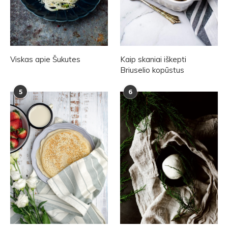
Viskas apie Šukutes
Kaip skaniai iškepti
Briuselio kopūstus
5
6