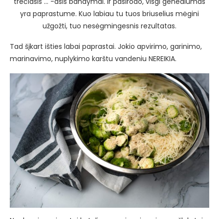
trečiasis … -asis bandymai. Ir pasirodo, visgi genealumas
yra paprastume. Kuo labiau tu tuos briuselius mėgini
užgožti, tuo nesėgmingesnis rezultatas.
Tad šįkart išties labai paprastai. Jokio apvirimo, garinimo,
marinavimo, nuplykimo karštu vandeniu NEREIKIA.