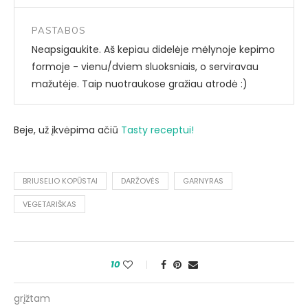
PASTABOS
Neapsigaukite. Aš kepiau didelėje mėlynoje kepimo
formoje - vienu/dviem sluoksniais, o serviravau
mažutėje. Taip nuotraukose gražiau atrodė :)
Beje, už įkvėpima ačiū
Tasty receptui!
BRIUSELIO KOPŪSTAI
DARŽOVĖS
GARNYRAS
VEGETARIŠKAS
10
grįžtam