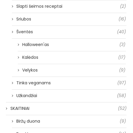
Slapti šeimos receptai
(2)
Sriubos
(16)
Šventės
(40)
Halloween'as
(3)
Kalėdos
(17)
Velykos
(9)
Tinka veganams
(97)
Užkandžiai
(58)
SKAITINIAI
(52)
Biržų duona
(9)