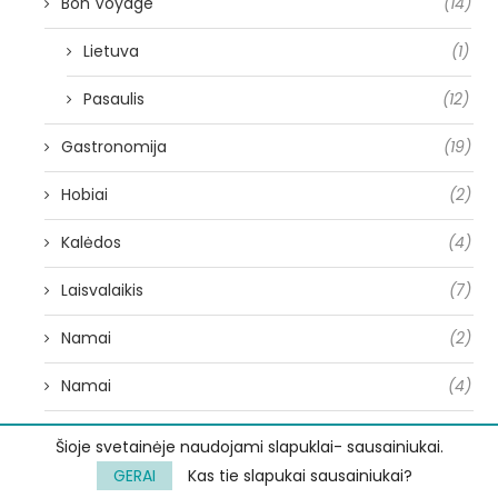
Bon Voyage
(14)
Lietuva
(1)
Pasaulis
(12)
Gastronomija
(19)
Hobiai
(2)
Kalėdos
(4)
Laisvalaikis
(7)
Namai
(2)
Namai
(4)
Neradę sau vietos
(2)
Šioje svetainėje naudojami slapuklai- sausainiukai.
GERAI
Kas tie slapukai sausainiukai?
Pasidaryk pats
(9)