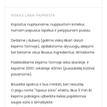
VISKAS LABAI PAPRASTA
Kopūstus nuplauname, nupjaustom kotelius,
numam papusius lapelius ir perpjaunam pusiau.
Dedame į dubenį (galima viską iškart daryti
kepimo formoje), apšlakstome alyvuogių aliejumi
bei beriame visus likusius ingredientus. Išmaišome.
Paskleidžiame kepimo formoje arba skardoje. Ir
kepame 200C orkaitėje 40min (pusaukelėj būtinai
pavartome).
Briuseliai apskrus ir bus minkšti, bet nesutižę.
O jeigu norite "tąsaus sūrio" efekto, likus 5 min iki
kepimo pabaigos užberkite kelias papildomas
saujas sūrio ir išmaišykite.