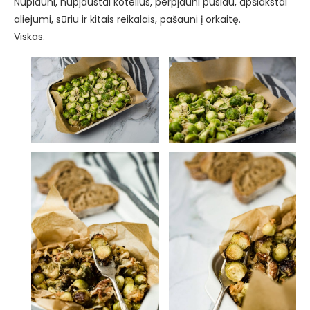
Nuplauni, nupjaustai kotelius, perpjauni pusiau, apšlakstai
aliejumi, sūriu ir kitais reikalais, pašauni į orkaitę.
Viskas.