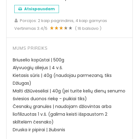
Atsispausdam
Porcijos:
2 kaip pagrindinis, 4 kaip garnyras
Vertinimas
3.4
/5
(
16
balsavo )
MUMS PRIREIKS
Briuselio kopūstai | 500g
Alyvuogių aliejus | 4 v.š.
Kietasis sūris | 40g (naudojau parmezaną, tiks
Džiugas)
Malti džiūvėsėliai | 40g (jei turite kelių dienų senumo
šviesios duonos riekę - puikiai tiks)
Česnakų granulės | naudojam džiovintas arba
liofilizuotas 1 v.š. (galima keisti išspaustom 2
skiltelėm česnako)
Druska ir pipirai | žiubsnis