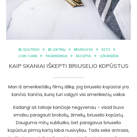
BE GLIUTENO
BE LEKTINŲ
BRUNCH'AS
KETO
LOW-CARB
PAGRINDINIAI
RECEPTAI
UŽKANDŽIAI
KAIP SKANIAI IŠKEPTI BRIUSELIO KOPŪSTUS
Man iš amerikietiškų filmų išlikę, jog briuselio kopūstai yra
kančia. Kančia, kurią turi valgyti visi amerikiečių vaikai.
Kadangi aš tokioje kančioje negyvenau – visad buvo
smalsu paragauti brokolių, žirnelių, briuselio kopūstų.
Dauguma mitų subliuško, bet paragavus briuselio
kopūstus pirmą kartą labai nusivyliau. Tada sekė antrasis,