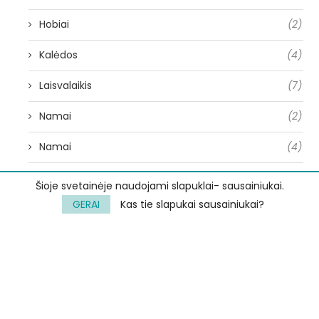
Hobiai
(2)
Kalėdos
(4)
Laisvalaikis
(7)
Namai
(2)
Namai
(4)
Neradę sau vietos
(2)
Šioje svetainėje naudojami slapuklai- sausainiukai.
GERAI
Kas tie slapukai sausainiukai?
Pasidaryk pats
(9)
Pasidaryk pats
(10)
Šeima
(9)
Sveikesnis pasirinkimas
(8)