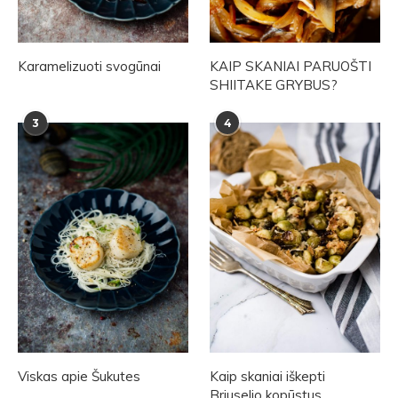
Karamelizuoti svogūnai
KAIP SKANIAI PARUOŠTI
SHIITAKE GRYBUS?
3
4
Viskas apie Šukutes
Kaip skaniai iškepti
Briuselio kopūstus