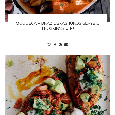
MOQUECA – BRAZILIŠKAS JŪROS GĖRYBIŲ
TROŠKINYS 🇧🇷!