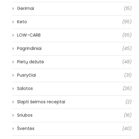
Gėrimai
(15)
Keto
(95)
LOW-CARB
(95)
Pagrindiniai
(45)
Pietų dėžutė
(48)
Pusryčiai
(31)
Salotos
(26)
Slapti šeimos receptai
(2)
Sriubos
(16)
Šventės
(40)