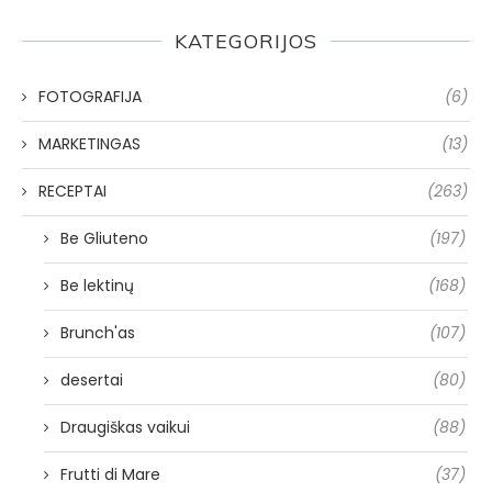
KATEGORIJOS
FOTOGRAFIJA
(6)
MARKETINGAS
(13)
RECEPTAI
(263)
Be Gliuteno
(197)
Be lektinų
(168)
Brunch'as
(107)
desertai
(80)
Draugiškas vaikui
(88)
Frutti di Mare
(37)