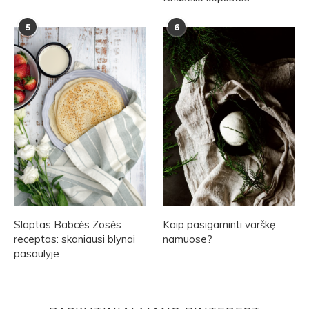
5
6
Slaptas Babcės Zosės
Kaip pasigaminti varškę
receptas: skaniausi blynai
namuose?
pasaulyje