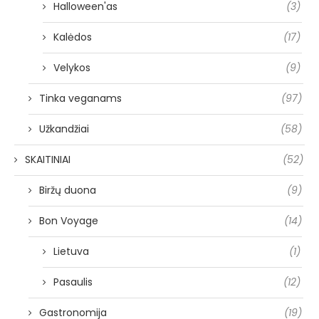
Halloween'as
(3)
Kalėdos
(17)
Velykos
(9)
Tinka veganams
(97)
Užkandžiai
(58)
SKAITINIAI
(52)
Biržų duona
(9)
Bon Voyage
(14)
Lietuva
(1)
Pasaulis
(12)
Gastronomija
(19)