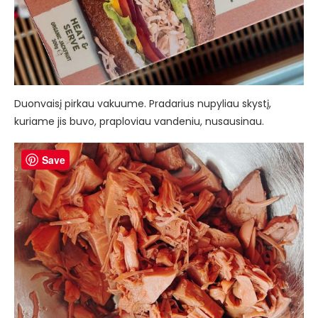
Duonvaisį pirkau vakuume. Pradarius nupyliau skystį,
kuriame jis buvo, praploviau vandeniu, nusausinau.
Save