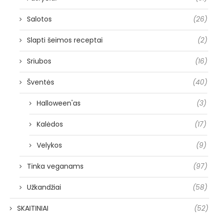
Salotos
(26)
Slapti šeimos receptai
(2)
Sriubos
(16)
Šventės
(40)
Halloween'as
(3)
Kalėdos
(17)
Velykos
(9)
Tinka veganams
(97)
Užkandžiai
(58)
SKAITINIAI
(52)