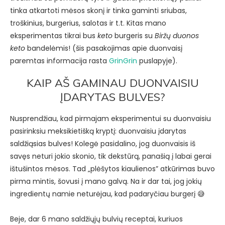
tinka atkartoti mėsos skonį ir tinka gaminti sriubas,
troškinius, burgerius, salotas ir t.t. Kitas mano
eksperimentas tikrai bus
keto
burgeris su
Biržų duonos
keto
bandelėmis! (šis pasakojimas apie duonvaisį
paremtas informacija rasta
GrinGrin
puslapyje).
KAIP AŠ GAMINAU DUONVAISIU
ĮDARYTAS BULVES?
Nusprendžiau, kad pirmajam eksperimentui su duonvaisiu
pasirinksiu meksikietišką kryptį: duonvaisiu įdarytas
saldžiąsias bulves! Kolegė pasidalino, jog duonvaisis iš
savęs neturi jokio skonio, tik dekstūrą, panašią į labai gerai
ištušintos mėsos. Tad „plėšytos kiaulienos” atkūrimas buvo
pirma mintis, šovusi į mano galvą. Na ir dar tai, jog jokių
ingredientų namie neturėjau, kad padaryčiau burgerį 😅
Beje, dar 6 mano saldžiųjų bulvių receptai, kuriuos