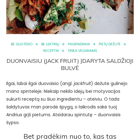
BE GLIUTENO
BE LEKTINŲ
PAGRINDINIAI
PIETŲ DĖŽUTĖ
RECEPTAI
TINKA VEGANAMS
DUONVAISIU (JACK FRUIT) ĮDARYTA SALDŽIOJI
BULVĖ
Ilgai, labai ilgai duovaisio (angl.
jackfruit
) dėžutė gulinėjo
mano spintelėje. Niekaip nekilo idėjų bei motyvacijos
sukurti receptą su šiuo ingredientu – ateiviu. O tada
šaldytuvas man parodė špygą, o laikrodis sakė tuoj
Andrius grįš pietums. Atsidarau spintutę – duonvaisis
šypso.
Bet pradėkim nuo to, kas tas