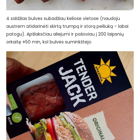
4 saldžias bulves subadžiau keliose vietose (naudoju
austrėm atidarinėti skirtą trumpą ir storą peiliuką – labai
patogu). Apšlaksčiau aliejumi ir pašoviau į 200 laipsnių
orkaitę ±50 min, kol bulvės suminkštėjo.