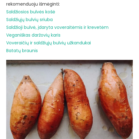
rekomenduoju išmėginti:
Saldžiosios bulvės košė
Saldžiųjų bulvių sriuba
Saldžioji bulvė, įdaryta voveraitėmis ir krevetėm
Veganiškas daržovių karis
Voveraičių ir saldžiųjų bulvių užkandukai
Batatų braunis