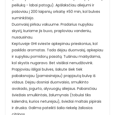
peiliuką - labai patogu). Apšlaksčiau aliejumi ir
pašoviau į 200 laipsnių orkaitę ±50 min, kol bulvės
suminkštėjo.
Duonvaisį pirkau vakuume. Pradarius nupyliau
skystį, kuriame jis buvo, praploviau vandeniu,
nusausinau.
Keptuvėje GHI svieste apkepinau prieskonius, kol
pasklido aromatas. Tada dėjau duonvaisį, apkepiau
ir supyliau pomidorų pasatą. Tušinau maišydama,
kol skystis nugaravo. Bet visiškai nenudžiovink.
Prapjoviau išilgai bulves, šakute šiek tiek
pabaksnojau (pamėsinėjau) prapjautą bulvę iš
vidaus. Dėjau dosniai duonvaisio, smulkinto
avokado, jogurto, alyvuogių aliejaus. Pabarsčiau
šviežiais smulkintais, žalumynais (tobulai tiks
kalendra, kurios neturėjau), šviežiai maltais pipirais
ir druska. Galima pateikti šalia riekelę žaliosios
citrinos.