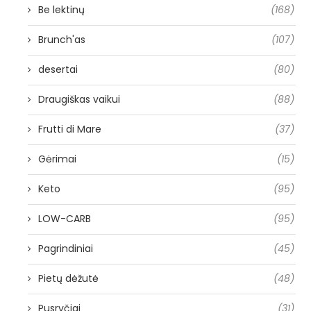
Be lektinų
(168)
Brunch'as
(107)
desertai
(80)
Draugiškas vaikui
(88)
Frutti di Mare
(37)
Gėrimai
(15)
Keto
(95)
LOW-CARB
(95)
Pagrindiniai
(45)
Pietų dėžutė
(48)
Pusryčiai
(31)