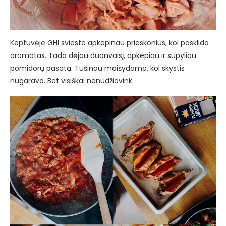
Keptuvėje GHI svieste apkepinau prieskonius, kol pasklido
aromatas. Tada dėjau duonvaisį, apkepiau ir supyliau
pomidorų pasatą. Tušinau maišydama, kol skystis
nugaravo. Bet visiškai nenudžiovink.