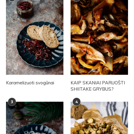
Karamelizuoti svogūnai
KAIP SKANIAI PARUOŠTI
SHIITAKE GRYBUS?
3
4