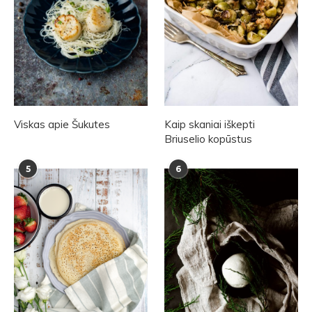
Viskas apie Šukutes
Kaip skaniai iškepti
Briuselio kopūstus
5
6