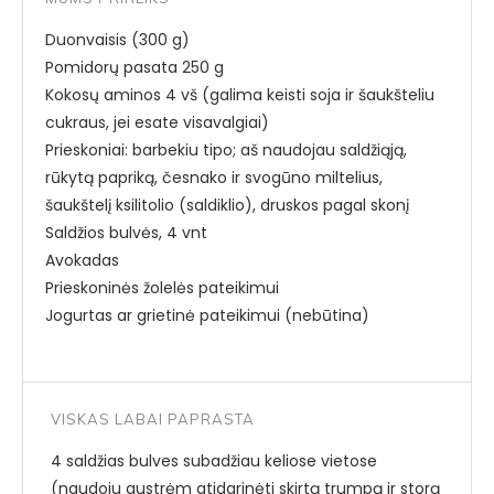
Duonvaisis (300 g)
Pomidorų pasata 250 g
Kokosų aminos 4 vš (galima keisti soja ir šaukšteliu
cukraus, jei esate visavalgiai)
Prieskoniai: barbekiu tipo; aš naudojau saldžiąją,
rūkytą papriką, česnako ir svogūno miltelius,
šaukštelį ksilitolio (saldiklio), druskos pagal skonį
Saldžios bulvės, 4 vnt
Avokadas
Prieskoninės žolelės pateikimui
Jogurtas ar grietinė pateikimui (nebūtina)
VISKAS LABAI PAPRASTA
4 saldžias bulves subadžiau keliose vietose
(naudoju austrėm atidarinėti skirtą trumpą ir storą