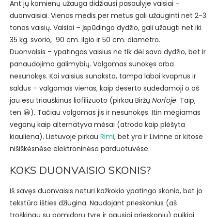
Ant jų kamienų užauga didžiausi pasaulyje vaisiai –
duonvaisiai. Vienas medis per metus gali užauginti net 2-3
tonas vaisių. Vaisiai – įspūdingo dydžio, gali užaugti net iki
35 kg. svorio, 90 cm. ilgio ir 50 cm. diametro.
Duonvaisis – ypatingas vaisius ne tik dėl savo dydžio, bet ir
panaudojimo galimybių. Valgomas sunokęs arba
nesunokęs. Kai vaisius sunoksta, tampa labai kvapnus ir
saldus – valgomas vienas, kaip deserto sudedamoji o aš
jau esu triauškinus liofilizuoto (pirkau Biržų
Norfoje
. Taip,
ten 😀). Tačiau valgomas jis ir nesunokęs. Itin mėgiamas
veganų kaip alternatyva mėsai (atrodo kaip plėšyta
kiauliena). Lietuvoje pirkau
Rimi
, bet yra ir Livinne ar kitose
nišiškėsnėse elektroninėse parduotuvėse.
KOKS DUONVAISIO SKONIS?
Iš savęs duonvaisis neturi kažkokio ypatingo skonio, bet jo
tekstūra išties džiugina. Naudojant prieskonius (aš
troškinau su pomidorų tyre ir gausiai prieskonių) puikiai