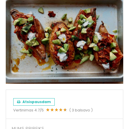
Atsispausdam
Vertinimas
4.7
/5
(
3
balsavo )
MUMS PRIREIKS