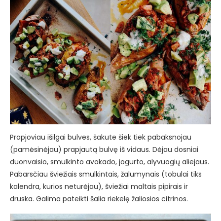
Prapjoviau išilgai bulves, šakute šiek tiek pabaksnojau
(pamėsinėjau) prapjautą bulvę iš vidaus. Dėjau dosniai
duonvaisio, smulkinto avokado, jogurto, alyvuogių aliejaus.
Pabarsčiau šviežiais smulkintais, žalumynais (tobulai tiks
kalendra, kurios neturėjau), šviežiai maltais pipirais ir
druska. Galima pateikti šalia riekelę žaliosios citrinos.