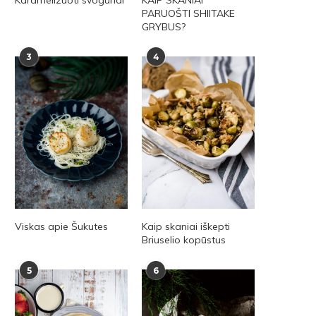
PARUOŠTI SHIITAKE
GRYBUS?
3
4
Viskas apie Šukutes
Kaip skaniai iškepti
Briuselio kopūstus
5
6