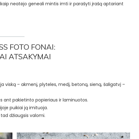
žkaip neatėjo geneali mintis imti ir parašyti įrašą aptariant
SS FOTO FONAI:
AI ATSAKYMAI
uoja viską – akmenį, plyteles, medį, betoną, sieną, šaligatvį –
s ant pakietinto popieriaus ir laminuotos.
oje puikiai ją imituoja.
, tad džiaugsis valomi.