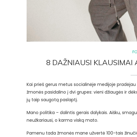
F
8 DAŽNIAUSI KLAUSIMAI 
Kai prieš gerus metus socialinėje medijoje pradėjau 
žmonės pasidalino į dvi grupes: vieni džiaugės ir dėko
jų taip saugotą paslaptį.
Mano politika – dalintis gerais dalykais. Aišku, smagu
neužkariausi, o karma viską mato.
Pamenu tada žmonės mane užvertė 100-tais žinučių su 