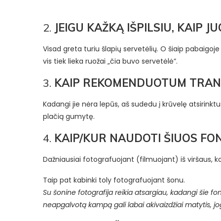
2.
JEIGU KAŽKĄ IŠPILSIU, KAIP 
Visad greta turiu šlapių servetėlių. O šiaip pabaigoj
vis tiek lieka ruožai „čia buvo servetėlė”.
3.
KAIP REKOMENDUOTUM TRAN
Kadangi jie nėra lepūs, aš sudedu į krūvelę atsirinktus
plačią gumytę.
4.
KAIP/KUR NAUDOTI ŠIUOS FO
Dažniausiai fotografuojant (filmuojant) iš viršaus, k
Taip pat kabinki toly fotografuojant šonu.
Su šonine fotografija reikia atsargiau, kadangi šie fon
neapgalvotą kampą gali labai akivaizdžiai matytis, j