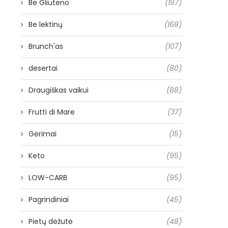
Be Gliuteno
(197)
Be lektinų
(168)
Brunch'as
(107)
desertai
(80)
Draugiškas vaikui
(88)
Frutti di Mare
(37)
Gėrimai
(15)
Keto
(95)
LOW-CARB
(95)
Pagrindiniai
(45)
Pietų dėžutė
(48)