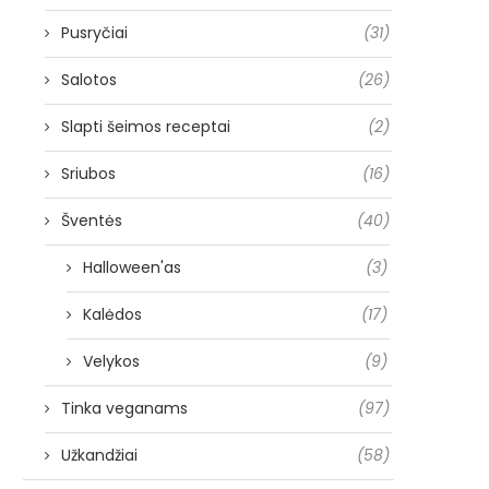
Pusryčiai
(31)
Salotos
(26)
Slapti šeimos receptai
(2)
Sriubos
(16)
Šventės
(40)
Halloween'as
(3)
Kalėdos
(17)
Velykos
(9)
Tinka veganams
(97)
Užkandžiai
(58)