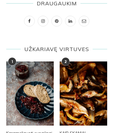
DRAUGAUKIM
UŽKARIAVĘ VIRTUVES
1
2
Karamelizuoti svogūnai
KAIP SKANIAI