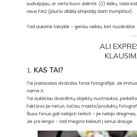
sudvejojau, ar verta buvo dalintis :))) Aišku, tada ka
visus FAQ (
jaučiu didžią simpatiją šiam trumpiniui
).
Tad auksinė taisyklė – geriau vėliau, bet nuoširdžiai.
ALI EXPRE
KLAUSIM
1.
KAS TAI?
Tai įvairiausios išvaizdos fonai fotografijai. Jie imit
name it.
Tai aukščiau išvardintų objektų nuotraukos, perkėlto
Faktūros jie neturi, tačiau maisto/produktų fotografij
Šiuos fonus gali nebijoti terlioti – jie nebijo drėgmės
Jie yra lengvi – tad mėgsta keliauti į setus drauge.