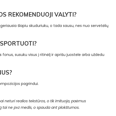
JUOS REKOMENDUOJI VALYTI?
e geriausia šlapiu skuduriuku, o tada sausu, nes nuo servetėlių
SPORTUOTI?
 fonus, susuku visus į ritinėlį ir aprišu juostele arba uždedu
NUS?
ompozicijos pagrindui.
ai neturi realios tekstūros, o tik imituoja, paėmus
og tai ne pvz medis, o spauda ant plokštumos.