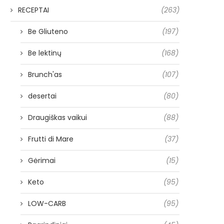
RECEPTAI
(263)
Be Gliuteno
(197)
Be lektinų
(168)
Brunch'as
(107)
desertai
(80)
Draugiškas vaikui
(88)
Frutti di Mare
(37)
Gėrimai
(15)
Keto
(95)
LOW-CARB
(95)