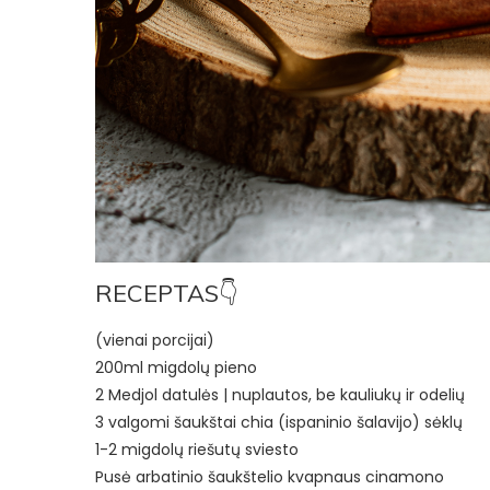
RECEPTAS👇
(vienai porcijai)
200ml migdolų pieno
2 Medjol datulės | nuplautos, be kauliukų ir odelių
3 valgomi šaukštai chia (ispaninio šalavijo) sėklų
1-2 migdolų riešutų sviesto
Pusė arbatinio šaukštelio kvapnaus cinamono