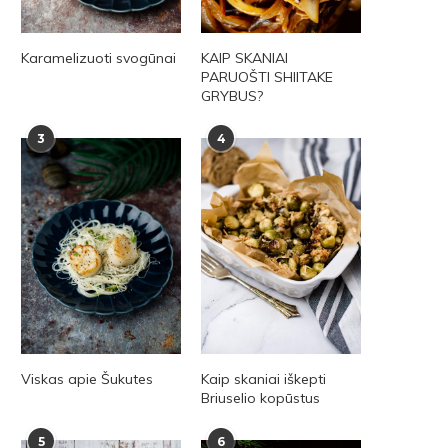
Karamelizuoti svogūnai
KAIP SKANIAI
PARUOŠTI SHIITAKE
GRYBUS?
3
4
Viskas apie Šukutes
Kaip skaniai iškepti
Briuselio kopūstus
5
6