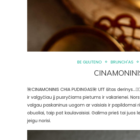
BE GLIUTENO
BRUNCH'AS
CINAMONINI
🌺CINAMONINIS CHIA PUDINGAS🌺 Uff šitas derinys…😮‍💨
ir valgyčiau jį pusryčiams pietums ir vakarienei. Nor
valgau paskaninus uogom ar vaisiais ir papildomai rieš
obuoliai, taip pat kaulavaisiai. Galima prieš tai juos
jeigu norisi.