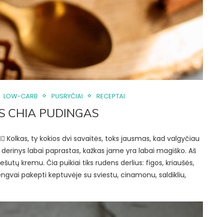
LOW-CARB
PUSRYČIAI
RECEPTAI
S CHIA PUDINGAS
🙌 Kolkas, ty kokios dvi savaitės, toks jausmas, kad valgyčiau
s derinys labai paprastas, kažkas jame yra labai magiško. Aš
utų kremu. Čia puikiai tiks rudens derlius: figos, kriaušės,
 lengvai pakepti keptuvėje su sviestu, cinamonu, saldikliu,