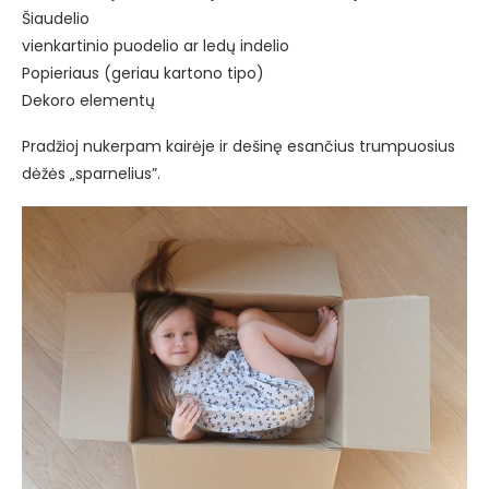
Šiaudelio
vienkartinio puodelio ar ledų indelio
Popieriaus (geriau kartono tipo)
Dekoro elementų
Pradžioj nukerpam kairėje ir dešinę esančius trumpuosius
dėžės „sparnelius”.