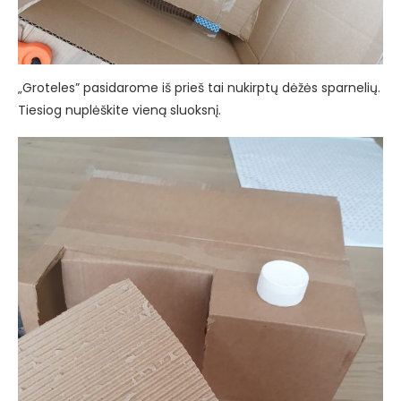
„Groteles” pasidarome iš prieš tai nukirptų dėžės sparnelių.
Tiesiog nuplėškite vieną sluoksnį.