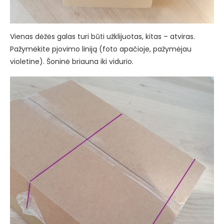
Vienas dėžės galas turi būti užklijuotas, kitas – atviras.
Pažymėkite pjovimo liniją (foto apačioje, pažymėjau
violetine). Šoninė briauna iki vidurio.