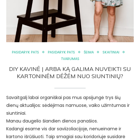
PASIDARYK PATS
PASIDARYK PATS
ŠEIMA
SKAITINIAI
TVARUMAS
DIY KAVINĖ | ARBA KĄ GALIMA NUVEIKTI SU
KARTONINĖM DĖŽĖM NUO SIUNTINIŲ?
Savaitgalį labai organiškai pas mus apsijungė trys šių
dienų aktualijos: sėdėjimas namuose, vaiko užimtumas ir
siuntiniai.
Manau daugelio šiandien dienos panašios.
Kadangi esame vis dar saviizoliacijoje, nenueiname ir
kartono išrūšiuoti. Taip smagiai sau koridoriuje susidarė