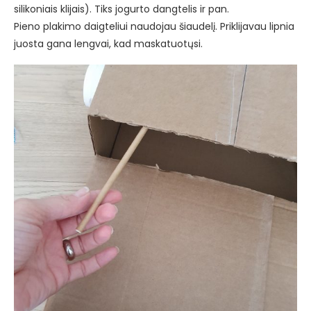
silikoniais klijais). Tiks jogurto dangtelis ir pan.
Pieno plakimo daigteliui naudojau šiaudelį. Priklijavau lipnia
juosta gana lengvai, kad maskatuotųsi.