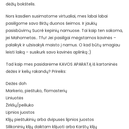
dėžių bokštelis.
Nors kasdien susimatome virtualiai, mes labai labai
pasiilgome savo Biržų duonos šeimos. Ir jaukių
pasisbūvimų Sucré kepinių namuose. Tai kaip ten sakoma,
jei Mahometas.. Tfu! Jei pasiilgai mėgstamos kavinės –
palaikyk ir užsisakyk maisto į namus. O kad būtų smagiau
leisti laiką – susikurk savo kavinės aplinką ;)
Tad kaip mes pasidarėme KAVOS APARATĄ iš kartoninės
dėžės ir kelių rakandų? Prireiks:
Dėžės doh
Markerio, pieštuko, flomasterių
Liniuotės
Žirklių/peiliuko
Lipnios juostos
Klijų pieštukinių arba dvipusės lipnios juostos
Silikoninių klijų daiktam klijuoti arba Karštų klijų