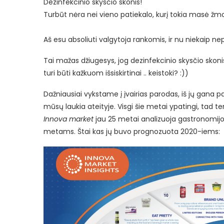
Dezinfekcinio skysčio skonis!
Turbūt nėra nei vieno patiekalo, kurį tokia masė žm
Aš esu absoliuti valgytoja rankomis, ir nu niekaip n
Tai mažas džiugesys, jog dezinfekcinio skysčio sko
turi būti kažkuom išsiskirtinai .. keistoki? :))
Dažniausiai vykstame į įvairias parodas, iš jų gana p
mūsų laukia ateityje. Visgi šie metai ypatingi, tad t
Innova market
jau 25 metai analizuoja gastronomijos
metams. Štai kas jų buvo prognozuota 2020-iems: