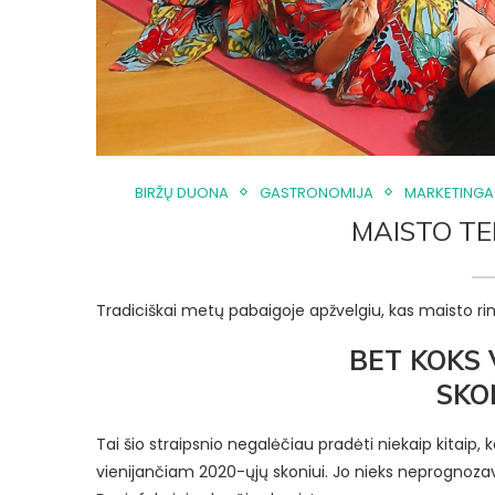
BIRŽŲ DUONA
GASTRONOMIJA
MARKETINGA
MAISTO TE
Tradiciškai metų pabaigoje apžvelgiu, kas maisto rin
BET KOKS 
SKO
Tai šio straipsnio negalėčiau pradėti niekaip kitaip,
vienijančiam 2020-ųjų skoniui. Jo nieks neprognozavo