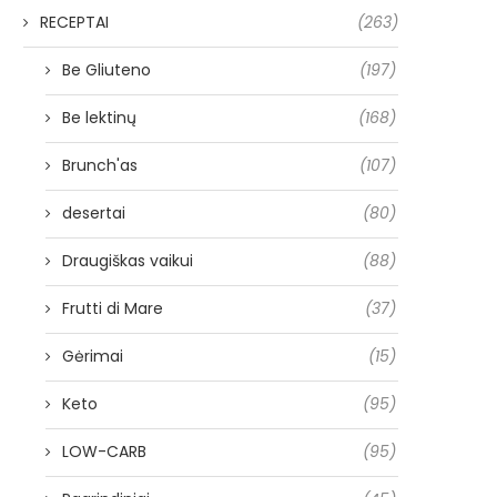
RECEPTAI
(263)
Be Gliuteno
(197)
Be lektinų
(168)
Brunch'as
(107)
desertai
(80)
Draugiškas vaikui
(88)
Frutti di Mare
(37)
Gėrimai
(15)
Keto
(95)
LOW-CARB
(95)