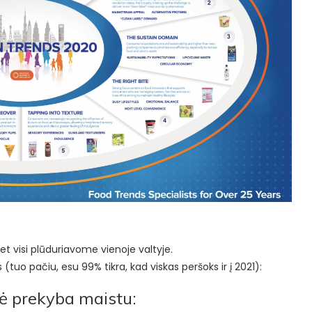
emet visi plūduriavome vienoje valtyje.
(tuo pačiu, esu 99% tikra, kad viskas peršoks ir į 2021):
nė prekyba maistu: