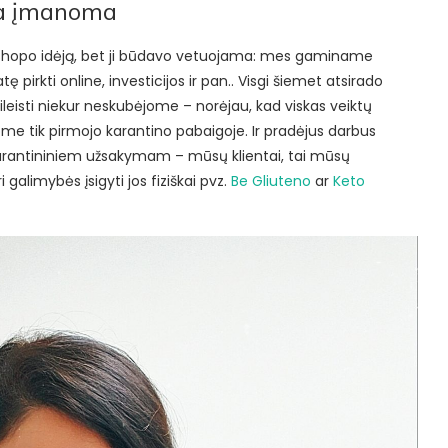
ja įmanoma
shopo idėją, bet ji būdavo vetuojama: mes gaminame
 pirkti online, investicijos ir pan.. Visgi šiemet atsirado
sileisti niekur neskubėjome – norėjau, kad viskas veiktų
ome tik pirmojo karantino pabaigoje. Ir pradėjus darbus
arantininiem užsakymam – mūsų klientai, tai mūsų
 galimybės įsigyti jos fiziškai pvz.
Be Gliuteno
ar
Keto