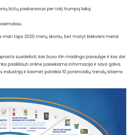
onių būtų paskanavusi per tokį trumpą laiką.
epasimokau.
nis man taps 2020 metų skoniu, bet matyt kiekvieni metai
aprasta susidelioti, kas buvo itin madinga pasaulyje ir kas dar
enka pasikliauti online pasiekiama informacija ir savo galva.
 industriją ir kasmet pateikia 10 potencialių trendų kitiems