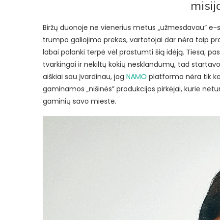
misi
Biržų duonoje ne vienerius metus „užmesdavau” e-
trumpo galiojimo prekes, vartotojai dar nėra taip pratę
labai palanki terpė vėl prastumti šią idėją. Tiesa, pa
tvarkingai ir nekiltų kokių nesklandumų, tad startav
aiškiai sau įvardinau, jog
NAMO
platforma nėra tik k
gaminamos „nišinės” produkcijos pirkėjai, kurie neturi
gaminių savo mieste.