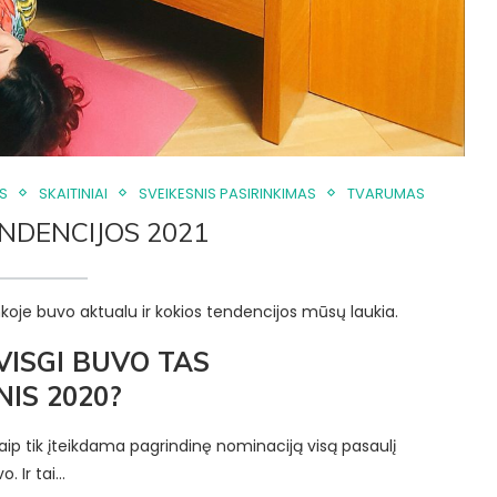
S
SKAITINIAI
SVEIKESNIS PASIRINKIMAS
TVARUMAS
NDENCIJOS 2021
koje buvo aktualu ir kokios tendencijos mūsų laukia.
VISGI BUVO TAS
NIS
2020
?
 kaip tik įteikdama pagrindinę nominaciją visą pasaulį
. Ir tai…