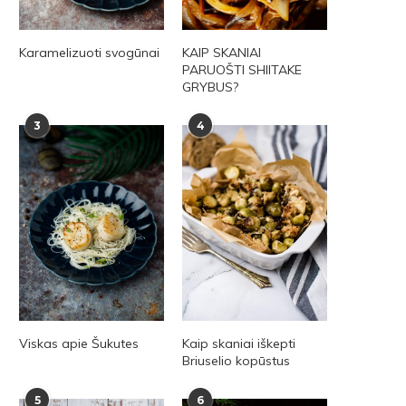
Karamelizuoti svogūnai
KAIP SKANIAI
PARUOŠTI SHIITAKE
GRYBUS?
3
4
Viskas apie Šukutes
Kaip skaniai iškepti
Briuselio kopūstus
5
6