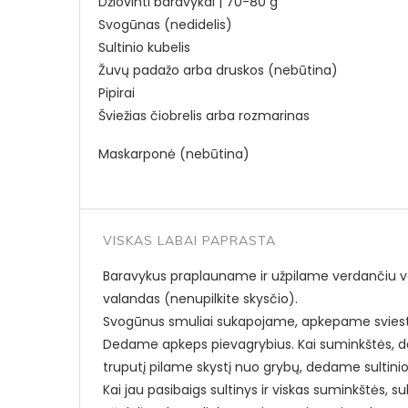
Džiovinti baravykai | 70-80 g
Svogūnas (nedidelis)
Sultinio kubelis
Žuvų padažo arba druskos (nebūtina)
Pipirai
Šviežias čiobrelis arba rozmarinas
Maskarponė (nebūtina)
VISKAS LABAI PAPRASTA
Baravykus praplauname ir užpilame verdančiu vand
valandas (nenupilkite skysčio).
Svogūnus smuliai sukapojame, apkepame svieste
Dedame apkeps pievagrybius. Kai suminkštės, de
truputį pilame skystį nuo grybų, dedame sultinio 
Kai jau pasibaigs sultinys ir viskas suminkštės, 