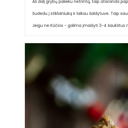
Aš dalį grybų palieku netrintą, taip atsiranda pa
Sudedu į stiklainiuką ir laikau šaldytuve. Taip sa
Jeigu ne Kūčios - galima įmaišyti 3-4 šaukštus