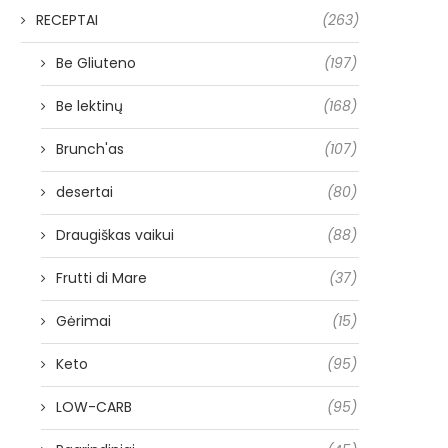
RECEPTAI
(263)
Be Gliuteno
(197)
Be lektinų
(168)
Brunch'as
(107)
desertai
(80)
Draugiškas vaikui
(88)
Frutti di Mare
(37)
Gėrimai
(15)
Keto
(95)
LOW-CARB
(95)