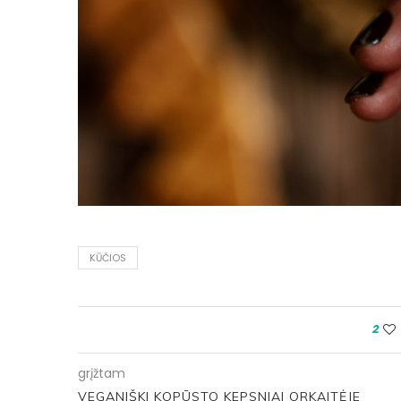
KŪČIOS
2
grįžtam
VEGANIŠKI KOPŪSTO KEPSNIAI ORKAITĖJE