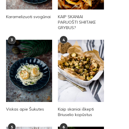
Karamelizuoti svogūnai
KAIP SKANIAI
PARUOŠTI SHIITAKE
GRYBUS?
3
4
Viskas apie Šukutes
Kaip skaniai iškepti
Briuselio kopūstus
5
6