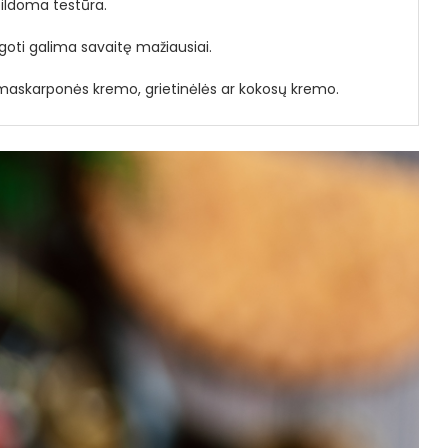
pildoma testūra.
ugoti galima savaitę mažiausiai.
 maskarponės kremo, grietinėlės ar kokosų kremo.