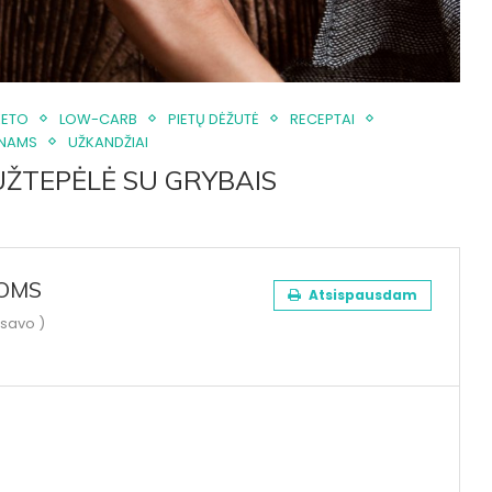
KETO
LOW-CARB
PIETŲ DĖŽUTĖ
RECEPTAI
ANAMS
UŽKANDŽIAI
UŽTEPĖLĖ SU GRYBAIS
IOMS
Atsispausdam
savo )