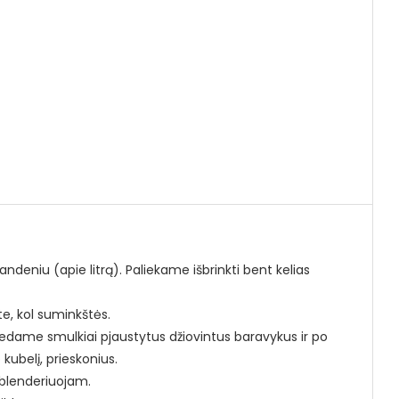
eniu (apie litrą). Paliekame išbrinkti bent kelias
, kol suminkštės.
dame smulkiai pjaustytus džiovintus baravykus ir po
kubelį, prieskonius.
sublenderiuojam.