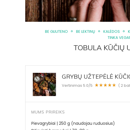
BE GLIUTENO
BE LEKTINŲ
KALĖDOS
TINKA VEG
TOBULA KŪČIŲ 
GRYBŲ UŽTEPĖLĖ KŪČ
Vertinimas
5.0
/5
(
2
bal
MUMS PRIREIKS
Pievagrybiai | 250 g (naudojau ruduosius)