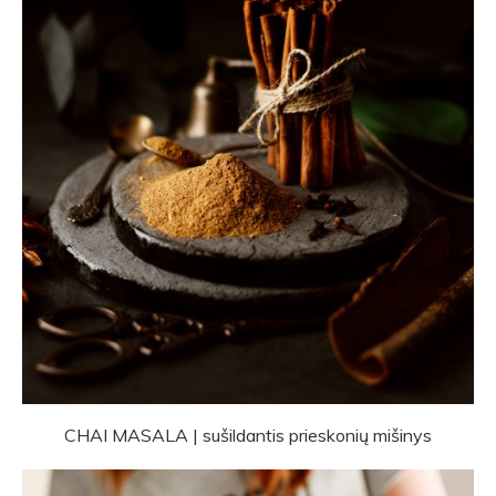
CHAI MASALA | sušildantis prieskonių mišinys