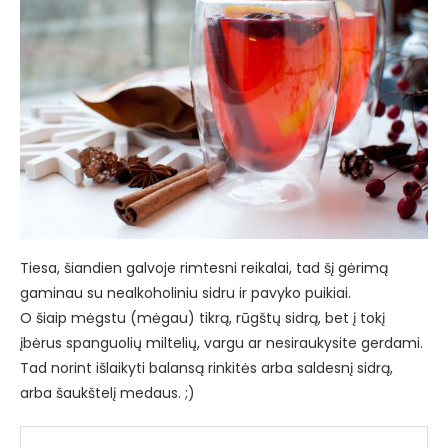
Tiesa, šiandien galvoje rimtesni reikalai, tad šį gėrimą
gaminau su nealkoholiniu sidru ir pavyko puikiai.
O šiaip mėgstu (mėgau) tikrą, rūgštų sidrą, bet į tokį
įbėrus spanguolių miltelių, vargu ar nesiraukysite gerdami.
Tad norint išlaikyti balansą rinkitės arba saldesnį sidrą,
arba šaukštelį medaus. ;)