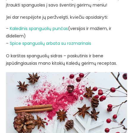
įtraukti spanguoles į savo šventinį gėrimų meniu!
Jei dar nespėjote jų peržvelgti, kviečiu apsidairyti:
–
Kalėdinis spanguolių punčas
(versijos ir mažiem, ir
dideliem)
–
Spice spanguolių arbata su rozmarinais
O karštas spanguolių sidras – paskutinis ir bene
įspūdingiausias mano kitokių Kalėdų gėrimų receptas.