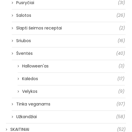
Pusryčiai
(31)
Salotos
(26)
Slapti šeimos receptai
(2)
Sriubos
(16)
Šventės
(40)
Halloween'as
(3)
Kalėdos
(17)
Velykos
(9)
Tinka veganams
(97)
Užkandžiai
(58)
SKAITINIAI
(52)