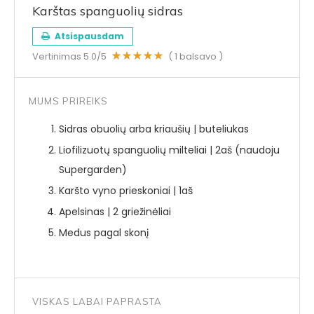
Karštas spanguolių sidras
Atsispausdam
Vertinimas
5.0
/5
(
1
balsavo )
MUMS PRIREIKS
Sidras obuolių arba kriaušių | buteliukas
Liofilizuotų spanguolių milteliai | 2aš (naudoju
Supergarden)
Karšto vyno prieskoniai | 1aš
Apelsinas | 2 griežinėliai
Medus pagal skonį
VISKAS LABAI PAPRASTA