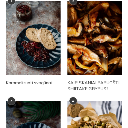
1
2
Karamelizuoti svogūnai
KAIP SKANIAI PARUOŠTI
SHIITAKE GRYBUS?
3
4