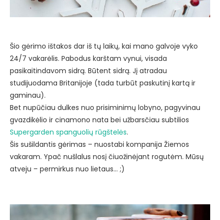
Šio gėrimo ištakos dar iš tų laikų, kai mano galvoje vyko
24/7 vakarėlis. Pabodus karštam vynui, visada
pasikaitindavom sidrą. Būtent sidrą. Jį atradau
studijuodama Britanijoje (tada turbūt paskutinį kartą ir
gaminau).
Bet nupūčiau dulkes nuo prisiminimų lobyno, pagyvinau
gvazdikėlio ir cinamono nata bei užbarsčiau subtilios
Supergarden spanguolių rūgštelės
.
Šis sušildantis gėrimas – nuostabi kompanija Žiemos
vakaram. Ypač nušlalus nosį čiuožinėjant rogutėm. Mūsų
atveju – permirkus nuo lietaus… ;)