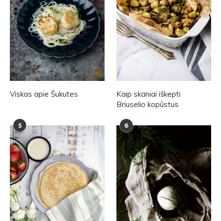
Viskas apie Šukutes
Kaip skaniai iškepti
Briuselio kopūstus
5
6